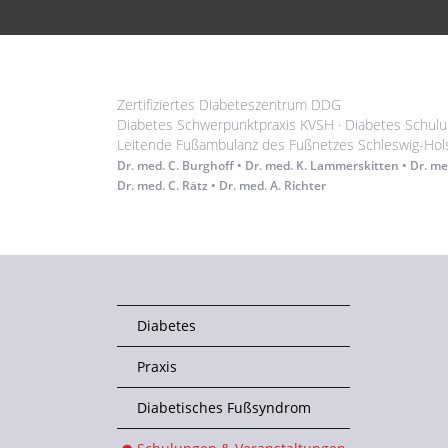
Zertifiziertes Diabeteszentrum DDG
Diabetes Schwerpunktpraxis KVSH · Diabetes Schul
Leitende Fußambulanz des Fußnetzes Schleswig-Hol
Dr. med. C. Burghoff • Dr. med. K. Lammerskitten • Dr. me
Dr. med. C. Rätz • Dr. med. A. Richter
Diabetes
Praxis
Diabetisches Fußsyndrom