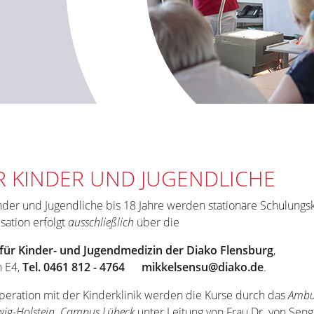
R KINDER UND JUGENDLICHE
nder und Jugendliche bis 18 Jahre werden stationäre Schulungs
sation erfolgt
ausschließlich
über die
k für Kinder- und Jugendmedizin der Diako Flensburg
,
n E4,
Tel. 0461 812 - 4764 mikkelsensu@diako.de
.
peration mit der Kinderklinik werden die Kurse durch das
Ambul
wig-Holstein, Campus Lübeck
unter Leitung von Frau Dr. von Seng