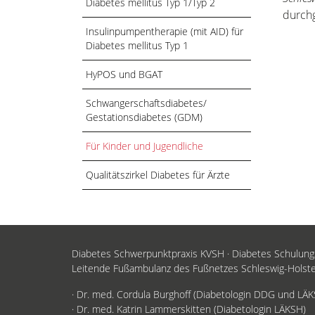
Diabetes mellitus Typ 1/Typ 2
durchg
Insulinpumpentherapie (mit AID) für
Diabetes mellitus Typ 1
HyPOS und BGAT
Schwangerschaftsdiabetes/
Gestationsdiabetes (GDM)
Für Kinder und Jugendliche
Qualitätszirkel Diabetes für Ärzte
Diabetes Schwerpunktpraxis KVSH · Diabetes Schulun
Leitende Fußambulanz des Fußnetzes Schleswig-Holst
· Dr. med. Cordula Burghoff (Diabetologin DDG und LÄ
· Dr. med. Katrin Lammerskitten (Diabetologin LÄKSH)