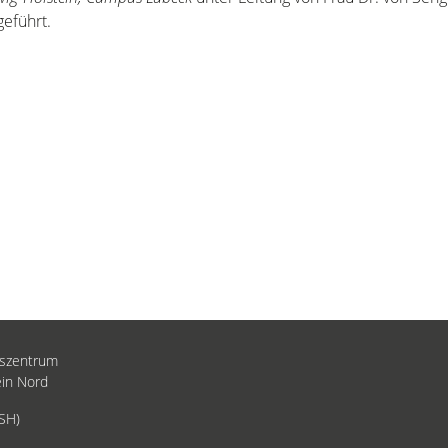
eführt.
gszentrum
ein Nord
KSH)