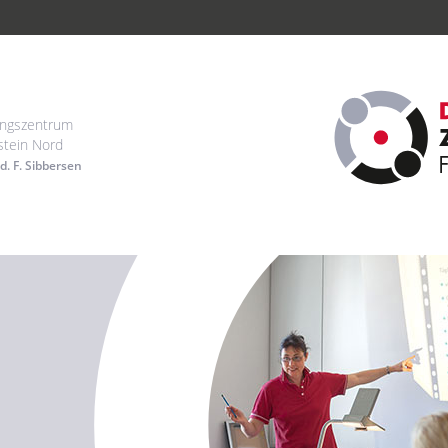
ungszentrum
stein Nord
d. F. Sibbersen