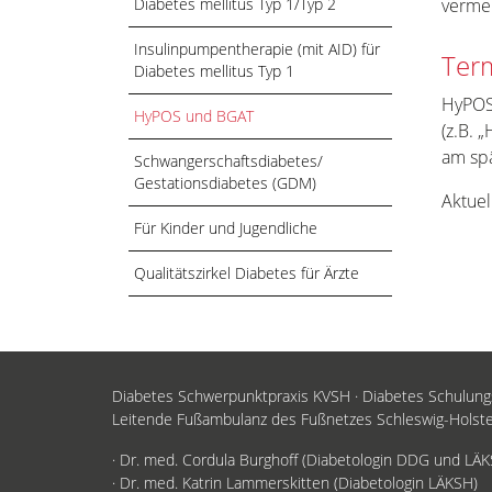
Diabetes mellitus Typ 1/Typ 2
verme
Insulinpumpentherapie (mit AID) für
Ter
Diabetes mellitus Typ 1
HyPOS
HyPOS und BGAT
(z.B. 
am sp
Schwangerschaftsdiabetes/
Gestationsdiabetes (GDM)
Aktuel
Für Kinder und Jugendliche
Qualitätszirkel Diabetes für Ärzte
Diabetes Schwerpunktpraxis KVSH · Diabetes Schulun
Leitende Fußambulanz des Fußnetzes Schleswig-Holst
· Dr. med. Cordula Burghoff (Diabetologin DDG und LÄ
· Dr. med. Katrin Lammerskitten (Diabetologin LÄKSH)