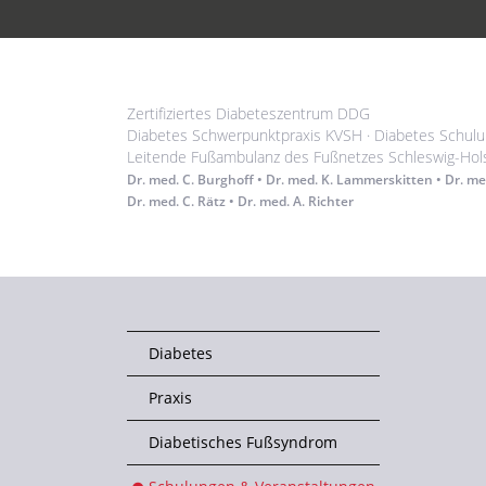
Zertifiziertes Diabeteszentrum DDG
Diabetes Schwerpunktpraxis KVSH · Diabetes Schul
Leitende Fußambulanz des Fußnetzes Schleswig-Hol
Dr. med. C. Burghoff • Dr. med. K. Lammerskitten • Dr. me
Dr. med. C. Rätz • Dr. med. A. Richter
Diabetes
Praxis
Diabetisches Fußsyndrom