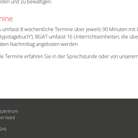
iden und zu bewältigen.
mine
 umfasst 8 wöchentliche Termine über jeweils 90 Minuten mit
„Hypotagebuch“). BGAT umfasst 16 Unterrichtseinheiten, die üb
äten Nachmittag angeboten werden.
le Termine erfahren Sie in der Sprechstunde oder von unsere
gszentrum
ein Nord
KSH)