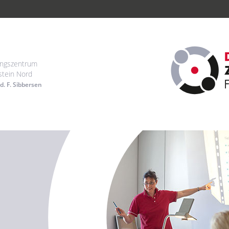
ungszentrum
stein Nord
d. F. Sibbersen