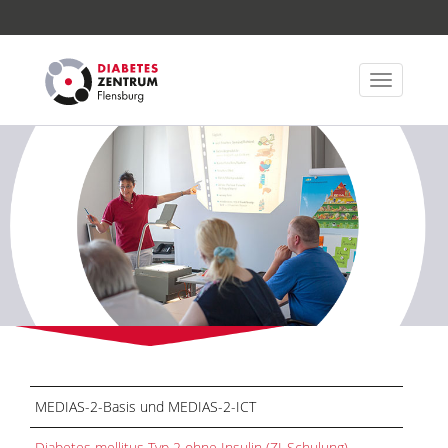
Navigatio
ein-/aus
MEDIAS-2-Basis und MEDIAS-2-ICT
Diabetes mellitus Typ 2 ohne Insulin (ZI-Schulung)